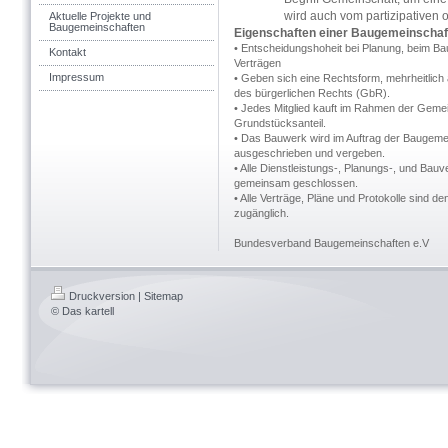
wird auch vom partizipativen
Aktuelle Projekte und
Baugemeinschaften
Eigenschaften einer Baugemeinschaf
• Entscheidungshoheit bei Planung, beim Ba
Kontakt
Verträgen
Impressum
• Geben sich eine Rechtsform, mehrheitlich 
des bürgerlichen Rechts (GbR).
• Jedes Mitglied kauft im Rahmen der Gemei
Grundstücksanteil.
• Das Bauwerk wird im Auftrag der Baugeme
ausgeschrieben und vergeben.
• Alle Dienstleistungs-, Planungs-, und Bau
gemeinsam geschlossen.
• Alle Verträge, Pläne und Protokolle sind den
zugänglich.
Bundesverband Baugemeinschaften e.V
Druckversion
|
Sitemap
© Das kartell