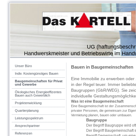
UG (haftungsbeschr
Handwerskmeister und Betriebswirte im Han
Unser Büro
Bauen in Baugemeinschaften
Indiv. Kostengünstiges Bauen
Eine Immobilie zu erwerben oder
Baugemeinschaften für Privat
in der Regel teuer. Immer belieb
und Gewerbe
Baugruppen (GbR/WEG). Sie zeich
Ökologisches Energieeffizentes
Bauen auch Gewerblich
individuelle Gestaltungsmöglichke
Was ist eine Baugemeinschaft
Projektenwicklung
Eine Baugemeinschaft ist der Zusammensc
Quartierplanung
privater Personen, die gemeinsam zur Eige
Vermietung planen, bauen oder umbauen.
Leistungsspektrum
Baugruppe
Der Begriff Baugruppe wird o
Ansprechpartner
Der Begriff Baugemeinschaft s
Referenzen
Begriff Gemeinschaft, um ei