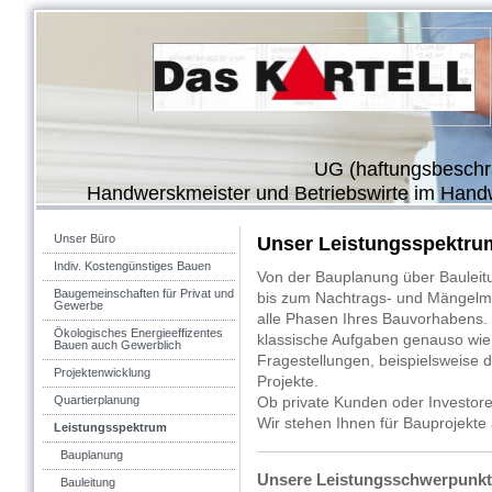
UG (haftungsbeschr
Handwerskmeister und Betriebswirte im Han
Unser Büro
Unser Leistungsspektru
Indiv. Kostengünstiges Bauen
Von der Bauplanung über Bauleit
Baugemeinschaften für Privat und
bis zum Nachtrags- und Mängelm
Gewerbe
alle Phasen Ihres Bauvorhabens.
Ökologisches Energieeffizentes
klassische Aufgaben genauso wie 
Bauen auch Gewerblich
Fragestellungen, beispielsweise 
Projektenwicklung
Projekte.
Quartierplanung
Ob private Kunden oder Investore
Wir stehen Ihnen für Bauprojekte a
Leistungsspektrum
Bauplanung
Unsere Leistungsschwerpunk
Bauleitung