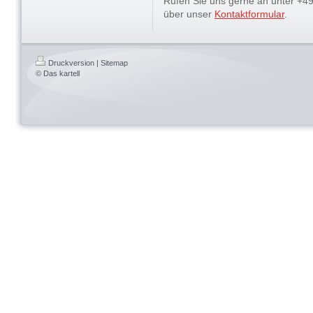
Rufen Sie uns gerne an unter +4
über unser
Kontaktformular
.
Druckversion
|
Sitemap
© Das kartell