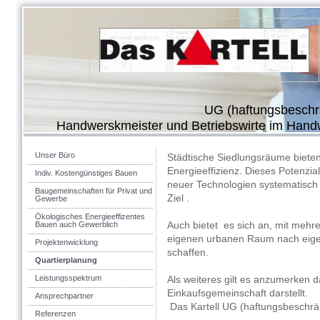
UG (haftungsbeschr
Handwerskmeister und Betriebswirte im Han
Unser Büro
Städtische Siedlungsräume bieten
Energieeffizienz. Dieses Potenzia
Indiv. Kostengünstiges Bauen
neuer Technologien systematisch 
Baugemeinschaften für Privat und
Ziel .
Gewerbe
Ökologisches Energieeffizentes
Bauen auch Gewerblich
Auch bietet es sich an, mit meh
eigenen urbanen Raum nach eige
Projektenwicklung
schaffen.
Quartierplanung
Leistungsspektrum
Als weiteres gilt es anzumerken 
Einkaufsgemeinschaft darstellt.
Ansprechpartner
Das Kartell UG (haftungsbeschrä
Referenzen